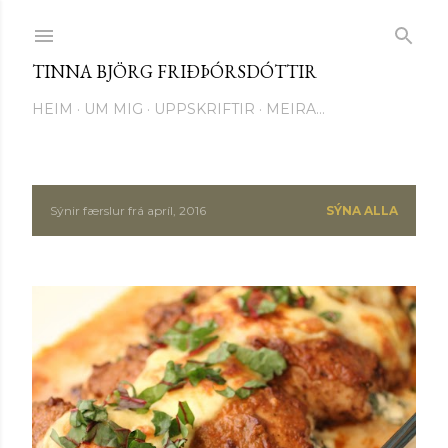
Fara í aðalinnihald
TINNA BJÖRG FRIÐÞÓRSDÓTTIR
HEIM
UM MIG
UPPSKRIFTIR
MEIRA…
Sýnir færslur frá apríl, 2016
SÝNA ALLA
F
æ
r
s
l
u