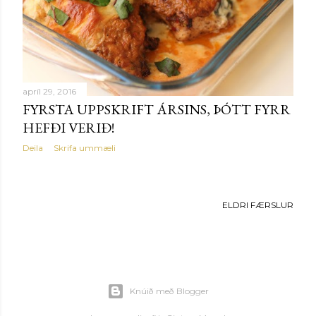
r
apríl 29, 2016
FYRSTA UPPSKRIFT ÁRSINS, ÞÓTT FYRR
HEFÐI VERIÐ!
Deila
Skrifa ummæli
ELDRI FÆRSLUR
Knúið með Blogger