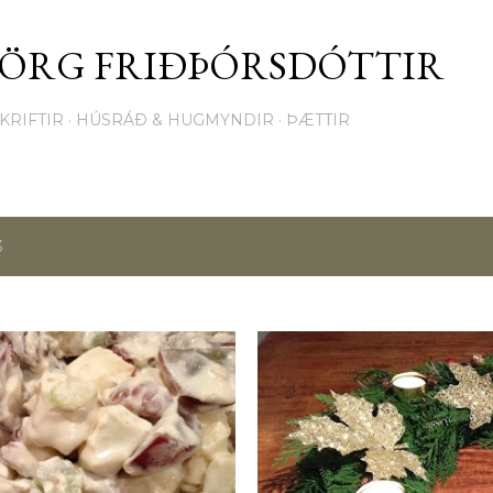
Fara í aðalinnihald
JÖRG FRIÐÞÓRSDÓTTIR
KRIFTIR
HÚSRÁÐ & HUGMYNDIR
ÞÆTTIR
3