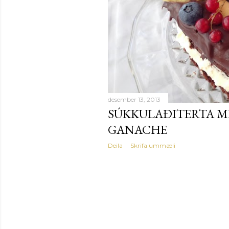
desember 13, 2013
SÚKKULAÐITERTA M
GANACHE
Deila
Skrifa ummæli