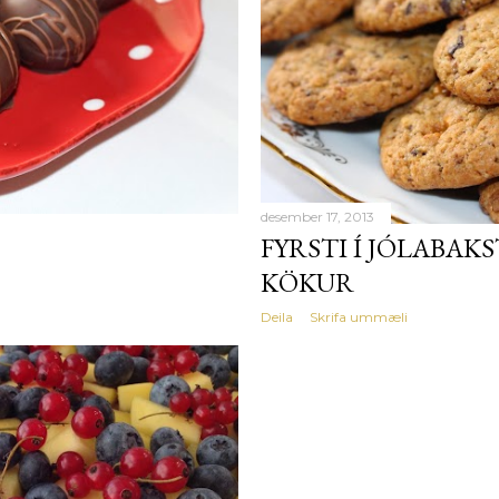
desember 17, 2013
FYRSTI Í JÓLABAKS
KÖKUR
Deila
Skrifa ummæli