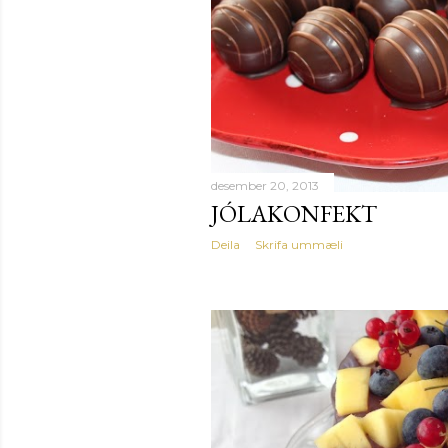
desember 20, 2013
JÓLAKONFEKT
Deila
Skrifa ummæli