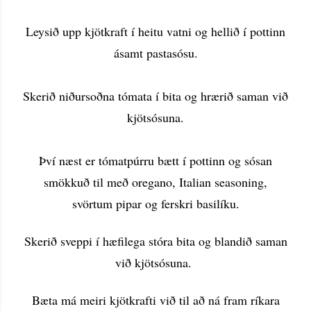
Leysið upp kjötkraft í heitu vatni og hellið í pottinn
ásamt pastasósu.
Skerið niðursoðna tómata í bita og hrærið saman við
kjötsósuna.
Því næst er tómatpúrru bætt í pottinn og sósan
smökkuð til með oregano, Italian seasoning,
svörtum pipar og ferskri basilíku.
Skerið sveppi í hæfilega stóra bita og blandið saman
við kjötsósuna.
Bæta má meiri kjötkrafti við til að ná fram ríkara