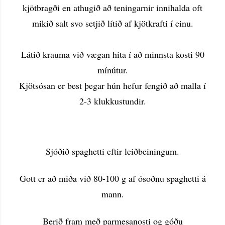
kjötbragði en athugið að teningarnir innihalda oft
mikið salt svo setjið lítið af kjötkrafti í einu.
Látið krauma við vægan hita í að minnsta kosti 90
mínútur.
Kjötsósan er best þegar hún hefur fengið að malla í
2-3 klukkustundir.
Sjóðið spaghetti eftir leiðbeiningum.
Gott er að miða við 80-100 g af ósoðnu spaghetti á
mann.
Berið fram með parmesanosti og góðu