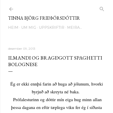
Fara í aðalinnihald
TINNA BJÖRG FRIÐÞÓRSDÓTTIR
HEIM
UM MIG
UPPSKRIFTIR
MEIRA…
desember 09, 2013
ILMANDI OG BRAGÐGOTT SPAGHETTI
BOLOGNESE
Ég er ekki ennþá farin að huga að jólunum, hvorki
byrjuð að skreyta né baka.
Prófalesturinn og dóttir mín eiga hug minn allan
þessa dagana en eftir tæplega viku fer ég í síðasta