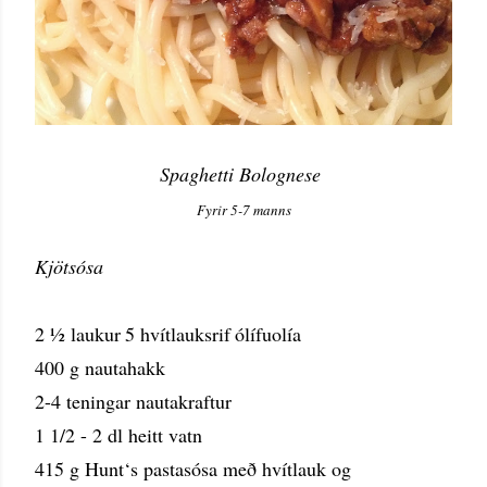
Spaghetti Bolognese
Fyrir 5-7 manns
Kjötsósa
2 ½ laukur
5 hvítlauksrif
ólífuolía
400 g nautahakk
2-4 teningar nautakraftur
1 1/2 - 2 dl heitt vatn
415 g Hunt‘s pastasósa með hvítlauk og