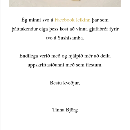
Ég minni svo á
Facebook leikinn
þar sem
þátttakendur eiga þess kost að vinna gjafabréf fyrir
tvo á Sushisamba.
Endilega verið með og hjálpið mér að deila
uppskriftasíðunni með sem flestum.
Bestu kveðjur,
Tinna Björg