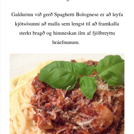
Galdurinn við gerð Spaghetti Bolognese er að leyfa
kjötsósunni að malla sem lengst til að framkalla
sterkt bragð og himneskan ilm af fjölbreyttu
hráefnunum.