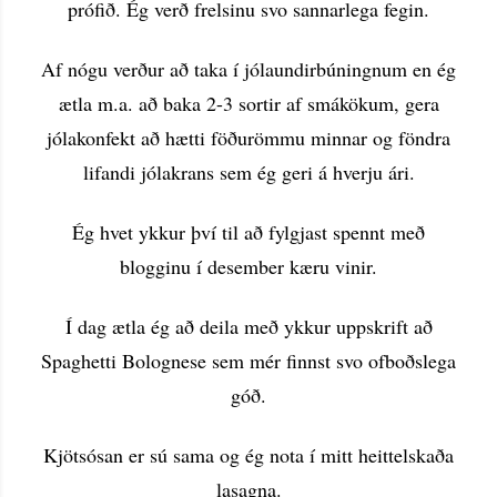
prófið. Ég verð frelsinu svo sannarlega fegin.
Af nógu verður að taka í jólaundirbúningnum en ég
ætla m.a. að baka 2-3 sortir af smákökum, gera
jólakonfekt að hætti föðurömmu minnar og föndra
lifandi jólakrans sem ég geri á hverju ári.
Ég hvet ykkur því til að fylgjast spennt með
blogginu í desember kæru vinir.
Í dag ætla ég að deila með ykkur uppskrift að
Spaghetti Bolognese sem mér finnst svo ofboðslega
góð.
Kjötsósan er sú sama og ég nota í mitt heittelskaða
lasagna.