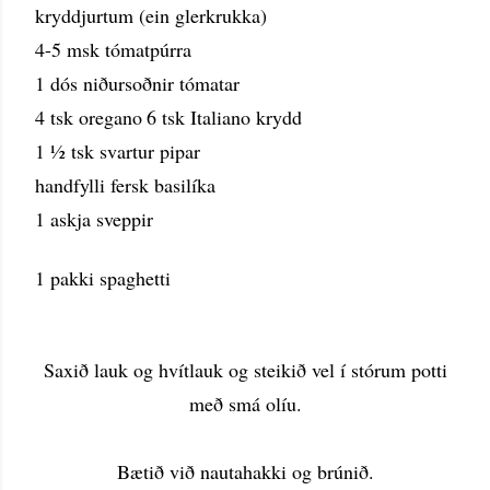
kryddjurtum (ein glerkrukka)
4-5 msk tómatpúrra
1 dós niðursoðnir tómatar
4 tsk oregano
6 tsk Italiano krydd
1 ½ tsk svartur pipar
handfylli fersk basilíka
1 askja sveppir
1 pakki spaghetti
Saxið lauk og hvítlauk og steikið vel í stórum potti
með smá olíu.
Bætið við nautahakki og brúnið.