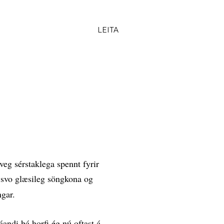
LEITA
eg sérstaklega spennt fyrir
r svo glæsileg söngkona og
ngar.
áandi þá horfi ég nú oftast á