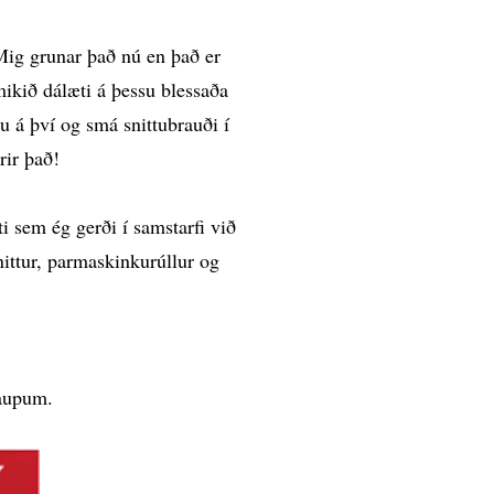
 Mig grunar það nú en það er
ikið dálæti á þessu blessaða
gu á því og smá snittubrauði í
rir það!
i sem ég gerði í samstarfi við
ittur, parmaskinkurúllur og
kaupum.