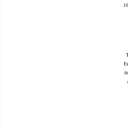
10
T
Eu
í