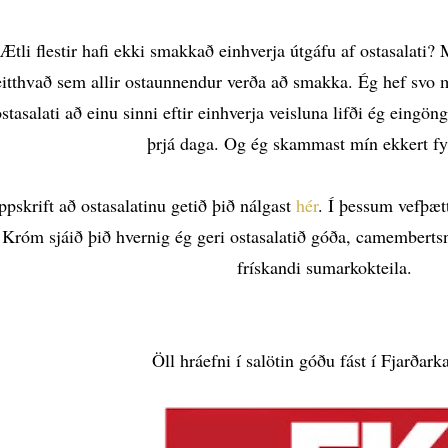
Ætli flestir hafi ekki smakkað einhverja útgáfu af ostasalati?
eitthvað sem allir ostaunnendur verða að smakka. Ég hef svo m
stasalati að einu sinni eftir einhverja veisluna lifði ég eingön
þrjá daga. Og ég skammast mín ekkert fy
ppskrift að ostasalatinu getið þið nálgast
hér
. Í þessum vefþætt
Króm sjáið þið hvernig ég geri ostasalatið góða, camembertsn
frískandi sumarkokteila.
Öll hráefni í salötin góðu fást í Fjarðar