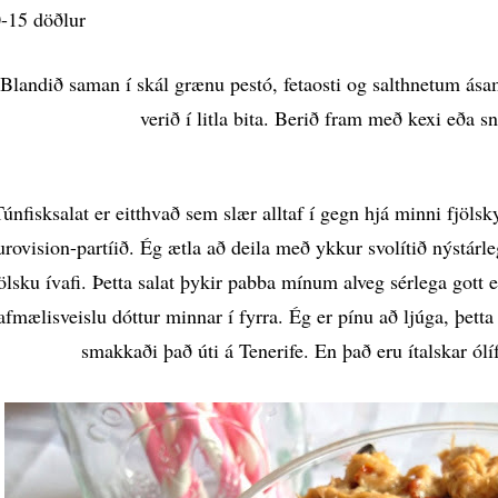
-15 döðlur
Blandið saman í skál grænu pestó, fetaosti og salthnetum ás
verið í litla bita. Berið fram með kexi eða sn
únfisksalat er eitthvað sem slær alltaf í gegn hjá minni fjölsky
rovision-partíið. Ég ætla að deila með ykkur svolítið nýstárle
tölsku ívafi. Þetta salat þykir pabba mínum alveg sérlega gott 
afmælisveislu dóttur minnar í fyrra. Ég er pínu að ljúga, þetta 
smakkaði það úti á Tenerife. En það eru ítalskar ólíf