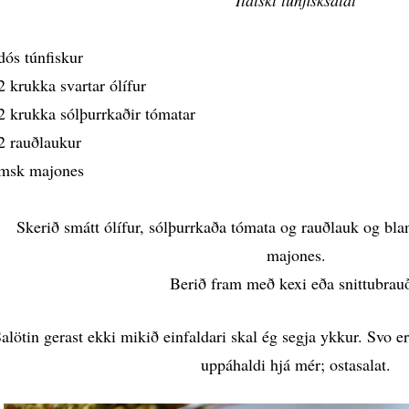
Ítalskt túnfisksalat
dós túnfiskur
2 krukka svartar ólífur
2 krukka sólþurrkaðir tómatar
2 rauðlaukur
msk majones
Skerið smátt ólífur, sólþurrkaða tómata og rauðlauk og bla
majones.
Berið fram með kexi eða snittubrauð
alötin gerast ekki mikið einfaldari skal ég segja ykkur. Svo er 
uppáhaldi hjá mér; ostasalat.