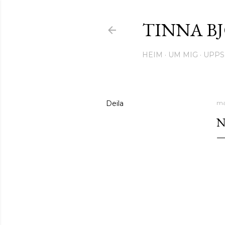
TINNA B
HEIM
UM MIG
UPPS
Deila
ma
N