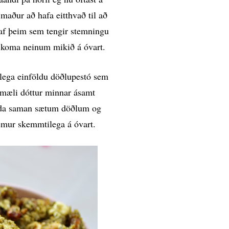
aður að hafa eitthvað til að
n af þeim sem tengir stemningu
að koma neinum mikið á óvart.
tlega einföldu döðlupestó sem
fmæli dóttur minnar ásamt
anda saman sætum döðlum og
kemur skemmtilega á óvart.