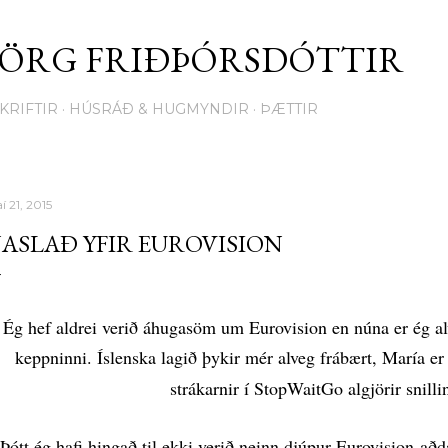
Fara í aðalinnihald
JÖRG FRIÐÞÓRSDÓTTIR
KRIFTIR
HÚSRÁÐ & HUGMYNDIR
ÞÆTTIR
í 21, 2015
ASLAÐ YFIR EUROVISION
Ég hef aldrei verið áhugasöm um Eurovision en núna er ég alv
keppninni. Íslenska lagið þykir mér alveg frábært, María e
strákarnir í StopWaitGo algjörir snilli
Þótt ég hafi hingað til ekki verið neinn djúpur Eurovision-aðd