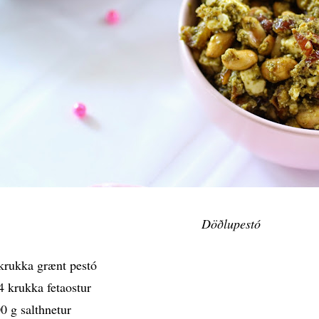
Döðlupestó
krukka grænt pestó
4 krukka fetaostur
0 g salthnetur