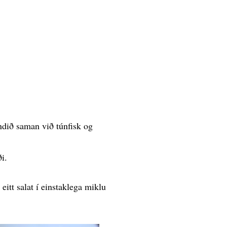
ndið saman við túnfisk og
i.
eitt salat í einstaklega miklu