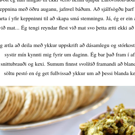
eppnina með öðru auganu, jafnvel báðum. Að sjálfsögðu þarf m
arta í yfir keppninni til að skapa smá stemningu. Já, ég er ei
við mat... Ég tengi reyndar flest við mat svo þetta ætti ekki 
g ætla að deila með ykkur uppskrift að dásamlegu og stórkos
systir mín kynnti mig fyrir um daginn. Ég bar það fram í a
snittubrauði og kexi. Sumum finnst svolítið framandi að bl
söltu pestó en ég get fullvissað ykkur um að þessi blanda 