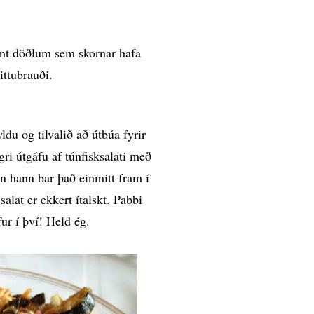
amt döðlum sem skornar hafa
ittubrauði.
ldu og tilvalið að útbúa fyrir
gri útgáfu af túnfisksalati með
en hann bar það einmitt fram í
salat er ekkert ítalskt. Pabbi
ur í því! Held ég.