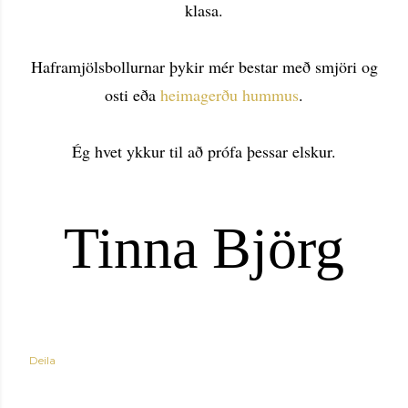
klasa.
Haframjölsbollurnar þykir mér bestar með smjöri og
osti eða
heimagerðu hummus
.
Ég hvet ykkur til að prófa þessar elskur.
Tinna Björg
Deila