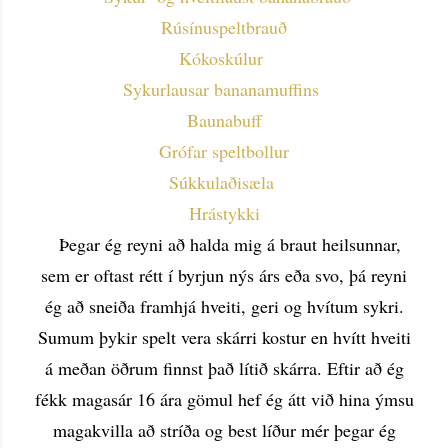
Rúsínuspeltbrauð
Kókoskúlur
Sykurlausar bananamuffins
Baunabuff
Grófar speltbollur
Súkkulaðisæla
Hrástykki
Þegar ég reyni að halda mig á braut heilsunnar,
sem er oftast rétt í byrjun nýs árs eða svo, þá reyni
ég að sneiða framhjá hveiti, geri og hvítum sykri.
Sumum þykir spelt vera skárri kostur en hvítt hveiti
á meðan öðrum finnst það lítið skárra. Eftir að ég
fékk magasár 16 ára gömul hef ég átt við hina ýmsu
magakvilla að stríða og best líður mér þegar ég