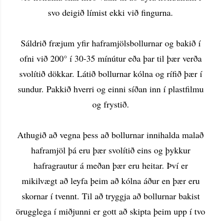
svo deigið límist ekki við fingurna.
Sáldrið fræjum yfir haframjölsbollurnar og bakið í
ofni við 200° í 30-35 mínútur eða þar til þær verða
svolítið dökkar. Látið bollurnar kólna og rífið þær í
sundur. Pakkið hverri og einni síðan inn í plastfilmu
og frystið.
Athugið að vegna þess að bollurnar innihalda malað
haframjöl þá eru þær svolítið eins og þykkur
hafragrautur á meðan þær eru heitar. Því er
mikilvægt að leyfa þeim að kólna áður en þær eru
skornar í tvennt. Til að tryggja að bollurnar bakist
örugglega í miðjunni er gott að skipta þeim upp í tvo