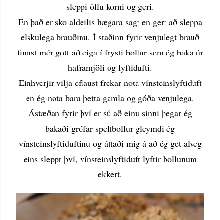
sleppi öllu korni og geri.
En það er sko aldeilis hægara sagt en gert að sleppa
elskulega brauðinu. Í staðinn fyrir venjulegt brauð
finnst mér gott að eiga í frysti bollur sem ég baka úr
haframjöli og lyftidufti.
Einhverjir vilja eflaust frekar nota vínsteinslyftiduft
en ég nota bara þetta gamla og góða venjulega.
Ástæðan fyrir því er sú að einu sinni þegar ég
bakaði grófar speltbollur gleymdi ég
vínsteinslyftiduftinu og áttaði mig á að ég get alveg
eins sleppt því, vínsteinslyftiduft lyftir bollunum
ekkert.