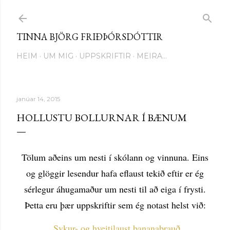
Fara í aðalinnihald
TINNA BJÖRG FRIÐÞÓRSDÓTTIR
HEIM
UM MIG
UPPSKRIFTIR
MEIRA…
janúar 14, 2015
HOLLUSTU BOLLURNAR Í BÆNUM
Tölum aðeins um nesti í skólann og vinnuna. Eins
og glöggir lesendur hafa eflaust tekið eftir er ég
sérlegur áhugamaður um nesti til að eiga í frysti.
Þetta eru þær uppskriftir sem ég notast helst við:
Sykur- og hveitilaust bananabrauð