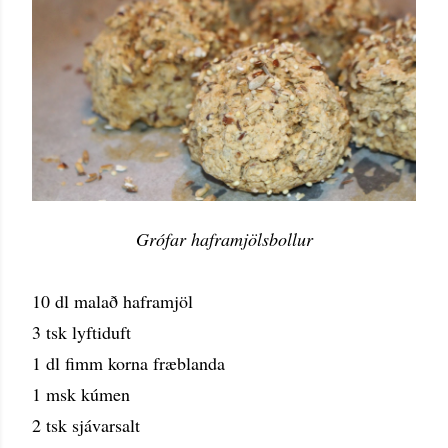
Grófar haframjölsbollur
10 dl malað haframjöl
3 tsk lyftiduft
1 dl fimm korna fræblanda
1 msk kúmen
2 tsk sjávarsalt