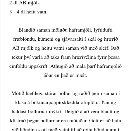
2 dl AB mjólk
3 - 4 dl heitt vatn
Blandið saman möluðu haframjöli, lyftidufti
fræblöndu, kúmeni og sjávarsalti í skál og hrærið
AB mjólk og heitu vatni saman við með sleif. Það
tekur því varla að taka fram hrærivélina fyrir þessa
einföldu uppskrift.
Athugið að mala þarf haframjölið
áður en það er mælt.
Mótið hæfilega stórar bollur og raðið þeim saman í
klasa á bökunarpappírsklædda ofnplötu. Þannig
haldast bollurnar mýkri. Deigið á að vera blautt og
klístrað þegar bollurnar eru mótaðar. Gott er að hafa
við höndina skál með vatni til að dýfa höndunum í