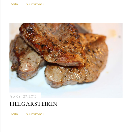
Deila
Ein ummæli
febrúar 27, 2015
HELGARSTEIKIN
Deila
Ein ummæli