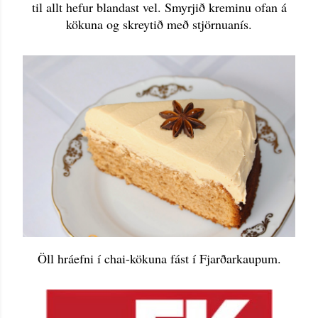
til allt hefur blandast vel. Smyrjið kreminu ofan á
kökuna og skreytið með stjörnuanís.
Öll hráefni í chai-kökuna fást í Fjarðarkaupum.