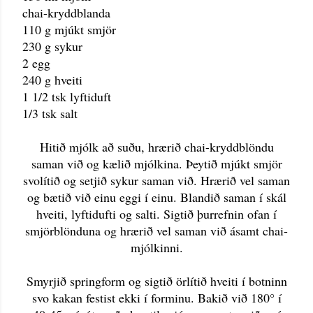
chai-kryddblanda
110 g mjúkt smjör
230 g sykur
2 egg
240 g hveiti
1 1/2 tsk lyftiduft
1/3 tsk salt
Hitið mjólk að suðu, hrærið chai-kryddblöndu
saman við og kælið mjólkina. Þeytið mjúkt smjör
svolítið og setjið sykur saman við. Hrærið vel saman
og bætið við einu eggi í einu. Blandið saman í skál
hveiti, lyftidufti og salti. Sigtið þurrefnin ofan í
smjörblönduna og hrærið vel saman við ásamt chai-
mjólkinni.
Smyrjið springform og sigtið örlítið hveiti í botninn
svo kakan festist ekki í forminu. Bakið við 180° í