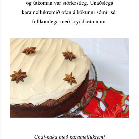
og útkoman var stórkostleg. Unaðslega
karamellukremið ofan á kökunni sómir sér
fullkomlega með kryddkeimnum.
Chai-kaka með karamellukremi