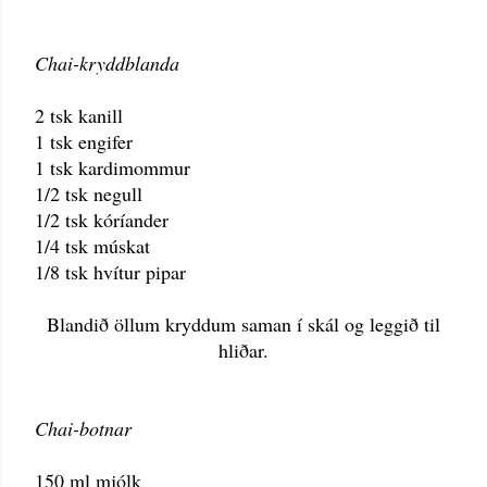
Chai-kryddblanda
2 tsk kanill
1 tsk engifer
1 tsk kardimommur
1/2 tsk negull
1/2 tsk kóríander
1/4 tsk múskat
1/8 tsk hvítur pipar
Blandið öllum kryddum saman í skál og leggið til
hliðar.
Chai-botnar
150 ml mjólk