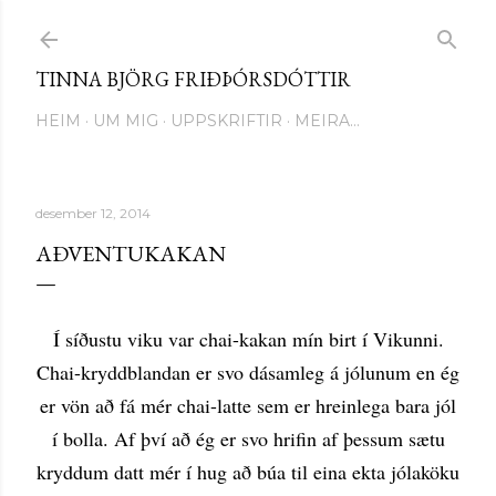
Fara í aðalinnihald
TINNA BJÖRG FRIÐÞÓRSDÓTTIR
HEIM
UM MIG
UPPSKRIFTIR
MEIRA…
desember 12, 2014
AÐVENTUKAKAN
Í síðustu viku var chai-kakan mín birt í Vikunni.
Chai-kryddblandan er svo dásamleg á jólunum en ég
er vön að fá mér chai-latte sem er hreinlega bara jól
í bolla. Af því að ég er svo hrifin af þessum sætu
kryddum datt mér í hug að búa til eina ekta jólaköku